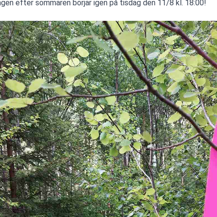
ngen efter sommaren börjar igen på tisdag den 11/8 kl. 18:00!