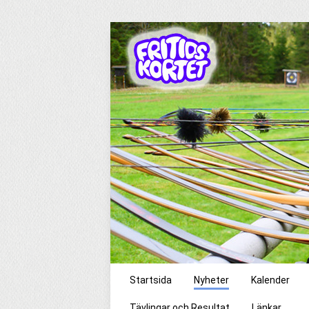
Startsida
Nyheter
Kalender
Tävlingar och Resultat
Länkar