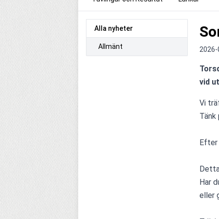
So
Alla nyheter
Allmänt
2026-
Torsd
vid u
Vi trä
Tänk 
Efter
Detta
Har d
eller 