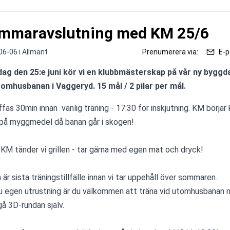
mmaravslutning med KM 25/6
06-06 i
Allmänt
Prenumerera via:
E-p
ag den 25:e juni kör vi en klubbmästerskap på vår ny byggd
tomhusbanan i Vaggeryd. 15 mål / 2 pilar per mål.
ffas 30min innan  vanlig träning - 17:30 för inskjutning. KM börjar k
på myggmedel då banan går i skogen!
 KM tänder vi grillen - tar gärna med egen mat och dryck!
 är sista träningstillfälle innan vi tar uppehåll över sommaren. 
u egen utrustning är du välkommen att träna vid utomhusbanan när 
gå 3D-rundan själv.